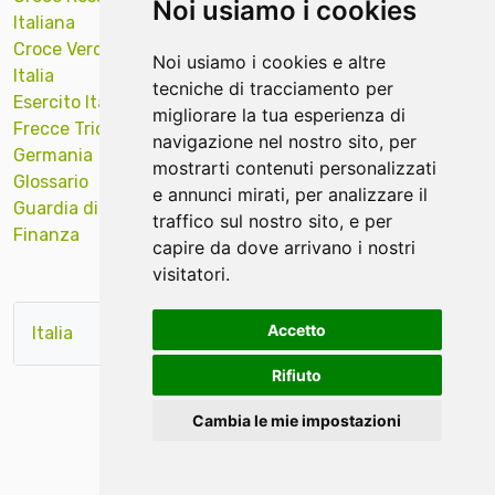
Noi usiamo i cookies
Italiana
Polizia Locale
Sud Tirol
Croce Verde
Portachiavi
Supporto
Noi usiamo i cookies e altre
Italia
ricamati news
Targa Auto
tecniche di tracciamento per
Esercito Italiano
Protezione Civile
Tecniche ricamo
migliorare la tua esperienza di
Frecce Tricolori
Quadri Opere
Val Gardena
navigazione nel nostro sito, per
Germania
Arte
Veicoli Industriali
mostrarti contenuti personalizzati
Glossario
Religiosi
Venezia
e annunci mirati, per analizzare il
Guardia di
Remove Before
Verona
traffico sul nostro sito, e per
Finanza
Flight news
Vigili del Fuoco
capire da dove arrivano i nostri
visitatori.
Accetto
Italia
rosso
verde
base
Rifiuto
Cambia le mie impostazioni