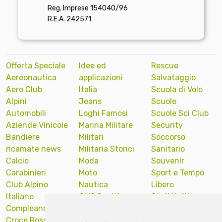
Reg. Imprese 154040/96
R.E.A. 242571
Offerta Speciale
Idee ed
Rescue
Aereonautica
applicazioni
Salvataggio
Aero Club
Italia
Scuola di Volo
Alpini
Jeans
Scuole
Automobili
Loghi Famosi
Scuole Sci Club
Aziende Vinicole
Marina Militare
Security
Bandiere
Militari
Soccorso
ricamate news
Militaria Storici
Sanitario
Calcio
Moda
Souvenir
Carabinieri
Moto
Sport e Tempo
Club Alpino
Nautica
Libero
Italiano
OMS Sanità
Stati Uniti
Compleanno
Onu Nazioni
America
Croce Rossa
Unite
Sub Diver