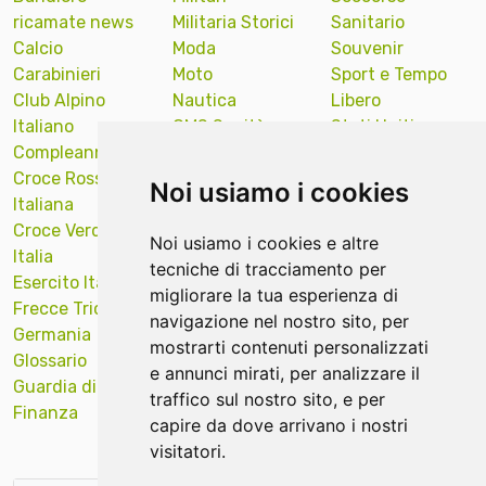
ricamate news
Militaria Storici
Sanitario
Calcio
Moda
Souvenir
Carabinieri
Moto
Sport e Tempo
Club Alpino
Nautica
Libero
Italiano
OMS Sanità
Stati Uniti
Compleanno
Onu Nazioni
America
Croce Rossa
Unite
Sub Diver
Noi usiamo i cookies
Italiana
Polizia Locale
Sud Tirol
Croce Verde
Portachiavi
Supporto
Noi usiamo i cookies e altre
Italia
ricamati news
Targa Auto
tecniche di tracciamento per
Esercito Italiano
Protezione Civile
Tecniche ricamo
migliorare la tua esperienza di
Frecce Tricolori
Quadri Opere
Val Gardena
navigazione nel nostro sito, per
Germania
Arte
Veicoli Industriali
mostrarti contenuti personalizzati
Glossario
Religiosi
Venezia
e annunci mirati, per analizzare il
Guardia di
Remove Before
Verona
traffico sul nostro sito, e per
Finanza
Flight news
Vigili del Fuoco
capire da dove arrivano i nostri
visitatori.