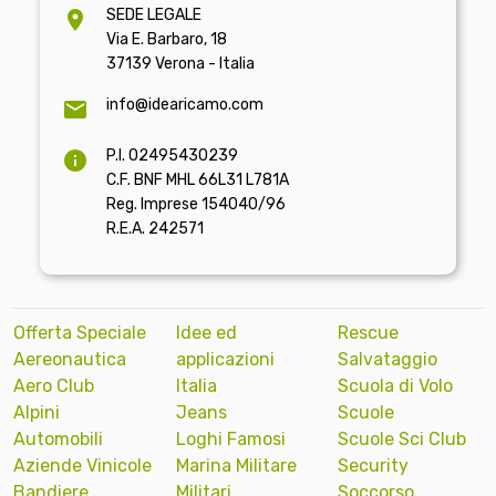
SEDE LEGALE
Via E. Barbaro, 18
37139 Verona - Italia
info@idearicamo.com
P.I. 02495430239
C.F. BNF MHL 66L31 L781A
Reg. Imprese 154040/96
R.E.A. 242571
Offerta Speciale
Idee ed
Rescue
Aereonautica
applicazioni
Salvataggio
Aero Club
Italia
Scuola di Volo
Alpini
Jeans
Scuole
Automobili
Loghi Famosi
Scuole Sci Club
Aziende Vinicole
Marina Militare
Security
Bandiere
Militari
Soccorso